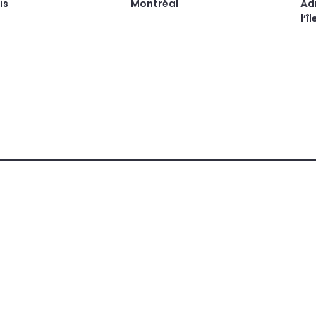
is
Montréal
Ad
l’î