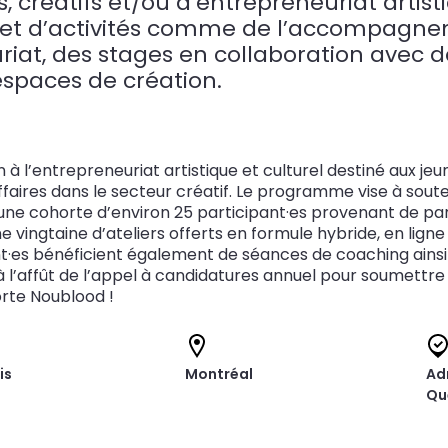
s, créatifs et/ou d’entrepreneuriat artis
s et d’activités comme de l’accompagne
iat, des stages en collaboration avec d
espaces de création.
 à l’entrepreneuriat artistique et culturel destiné aux jeu
ffaires dans le secteur créatif. Le programme vise à sou
ne cohorte d’environ 25 participant·es provenant de par
vingtaine d’ateliers offerts en formule hybride, en ligne 
nt·es bénéficient également de séances de coaching ainsi
à l’affût de l’appel à candidatures annuel pour soumettre 
orte Noublood !
is
Montréal
Ad
Qu