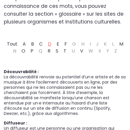
connaissance de ces mots, vous pouvez
consulter la section « glossaire » sur les sites de
plusieurs organismes et institutions culturelles.
Tout
A
B
C
D
E
F
G
H
I
J
K
L
M
N
O
P
Q
R
S
T
U
V
W
X
Y
Z
Découvrabilité :
La découvrabilité renvoie au potentiel d’un·e artiste et de sa
musique à être facilement découverts en ligne, par des
personnes qui ne les connaissaient pas ou ne les
cherchaient pas forcément. À titre d’exemple, la
découvrabilité se manifeste lorsqu’une chanson est
entendue par un·e internaute au hasard d’une liste
d’écoute sur un site de diffusion en continu (Spotify,
Deezer, etc.), grâce aux algorithmes.
Diffuseur :
Un diffuseur est une personne ou une organisation qui